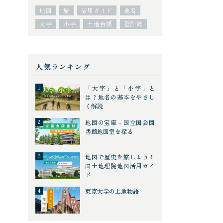
地図
旅
活用ガイド
地名
大字
小字
土地台帳
登記簿
人気ランキング
「大字」と「小字」と
は？地名の基本をやさし
く解説
地図の宝庫－国立国会図
書館地図室を探る
地図で歴史を旅しよう！
国土地理院地図活用ガイ
ド
東京大学の土地物語