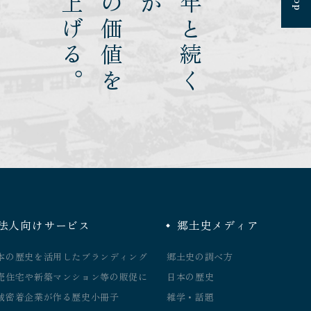
引き上げる。
土地の価値を
幾千年と続く
法人向けサービス
郷土史メディア
本の歴史を活用したブランディング
郷土史の調べ方
売住宅や新築マンション等の販促に
日本の歴史
域密着企業が作る歴史小冊子
雑学・話題