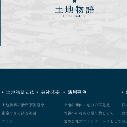
土地物語とは
会社概要
活用事例
土地物語の活用事例
理念
土地の価値・魅力の再発見
日
指定できる調査範囲
両親への特別な贈り物として
建
プラン
店や会社のブランディングとして
地