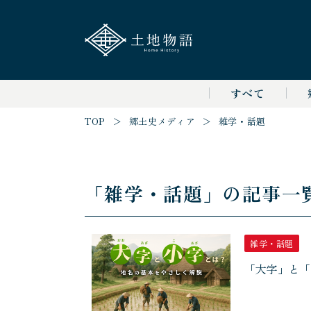
すべて
TOP
＞
郷土史メディア
＞
雑学・話題
「雑学・話題」の記事一
雑学・話題
「大字」と「