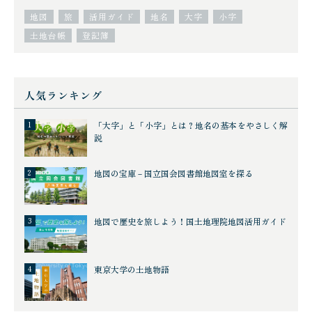
地図
旅
活用ガイド
地名
大字
小字
土地台帳
登記簿
人気ランキング
「大字」と「小字」とは？地名の基本をやさしく解
説
地図の宝庫－国立国会図書館地図室を探る
地図で歴史を旅しよう！国土地理院地図活用ガイド
東京大学の土地物語