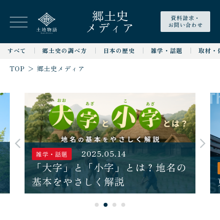
郷土史
資料請求・
メディア
お問い合わせ
すべて
郷土史の調べ方
日本の歴史
雑学・話題
取材・
TOP
＞
郷土史メディア
2025.05.14
雑学・話題
図
「大字」と「小字」とは？地名の
基本をやさしく解説